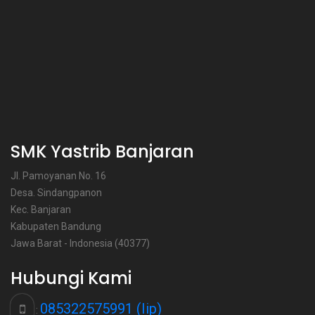
SMK Yastrib Banjaran
Jl. Pamoyanan No. 16
Desa. Sindangpanon
Kec. Banjaran
Kabupaten Bandung
Jawa Barat - Indonesia (40377)
Hubungi Kami
085322575991 (Iip)
: