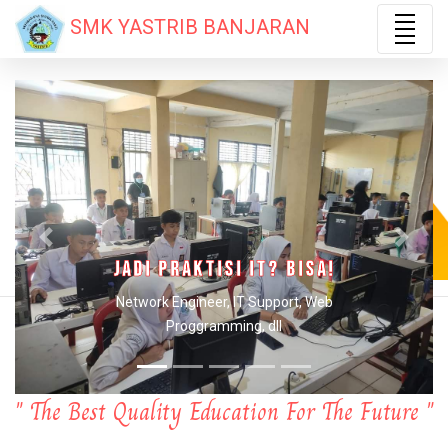
SMK YASTRIB BANJARAN
Jadi Operator Jahit ? OKKE!
Previous
Next
Obras, jahit, desain busana, dll
SMK YASTRIB BANJARAN
" The Best Quality Education For The Future "