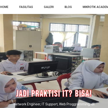
HOME
FASILITAS
GALERI
BLOG
MIKROTIK ACADE
Jadi Praktisi IT? Bisa!
Network Engineer, IT Support, Web Proggramming, dll